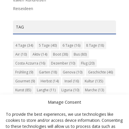
Reiseideen
TAG
4 Tage
(34)
5 Tage
(40)
6 Tage
(16)
8 Tage
(18)
Air
(10)
Aktiv
(14)
Boot
(38)
Bus
(80)
Costa Azzurra
(16)
Dezember
(10)
Flug
(20)
Frühling
(9)
Garten
(18)
Genova
(10)
Geschichte
(46)
Gourmet
(9)
Herbst
(14)
Insel
(16)
Kultur
(135)
Kunst
(85)
Langhe
(11)
Liguria
(10)
Marche
(13)
Meer
(10)
Milano
(12)
Monaco
(13)
Musik
(20)
Manage Consent
Napoli
(10)
Natur
(60)
Olivenöl
(10)
Perugia
(18)
To provide the best experiences, we use technologies like
Piemonte
(15)
Puglia
(12)
Religion
(22)
Roma
(47)
cookies to store and/or access device information. Consenting
Sardegna
(20)
September
(9)
Torino
(12)
to these technologies will allow us to process data such as