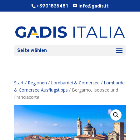
+3901835481
info@gadis.it
Seite wählen
Start
/
Regionen
/
Lombardei & Comersee
/
Lombardei
& Comersee Ausflugstipps
/ Bergamo, Iseosee und
Franciacorta