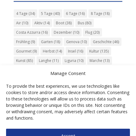
4 Tage
(34)
5 Tage
(40)
6 Tage
(16)
8 Tage
(18)
Air
(10)
Aktiv
(14)
Boot
(38)
Bus
(80)
Costa Azzurra
(16)
Dezember
(10)
Flug
(20)
Frühling
(9)
Garten
(18)
Genova
(10)
Geschichte
(46)
Gourmet
(9)
Herbst
(14)
Insel
(16)
Kultur
(135)
Kunst
(85)
Langhe
(11)
Liguria
(10)
Marche
(13)
Meer
(10)
Milano
(12)
Monaco
(13)
Musik
(20)
Manage Consent
Napoli
(10)
Natur
(60)
Olivenöl
(10)
Perugia
(18)
To provide the best experiences, we use technologies like
Piemonte
(15)
Puglia
(12)
Religion
(22)
Roma
(47)
cookies to store and/or access device information. Consenting
Sardegna
(20)
September
(9)
Torino
(12)
to these technologies will allow us to process data such as
browsing behavior or unique IDs on this site. Not consenting
Tradition
(26)
Veneto
(12)
Verona
(11)
Wein
(31)
or withdrawing consent, may adversely affect certain features
Wine
(30)
Winter
(11)
Zug
(11)
and functions.
Accept