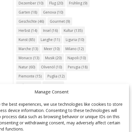
Dezember
(10)
Flug
(20)
Frühling
(9)
Garten
(18)
Genova
(10)
Geschichte
(46)
Gourmet
(9)
Herbst
(14)
Insel
(16)
Kultur
(135)
Kunst
(85)
Langhe
(11)
Liguria
(10)
Marche
(13)
Meer
(10)
Milano
(12)
Monaco
(13)
Musik
(20)
Napoli
(10)
Natur
(60)
Olivenöl
(10)
Perugia
(18)
Piemonte
(15)
Puglia
(12)
Religion
(22)
Roma
(47)
Manage Consent
Sardegna
(20)
September
(9)
Torino
(12)
Tradition
(26)
Veneto
(12)
 the best experiences, we use technologies like cookies to store
ess device information. Consenting to these technologies will
Verona
(11)
Wein
(31)
Wine
(30)
o process data such as browsing behavior or unique IDs on this
Winter
(11)
Zug
(11)
consenting or withdrawing consent, may adversely affect certain
nd functions.