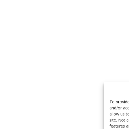
To provide
and/or acc
allow us t
site. Not 
features a