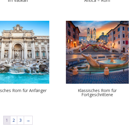
im Vatikan
Antica – Rom
isches Rom für Anfänger
Klassisches Rom für
Fortgeschrittene
1
2
3
→