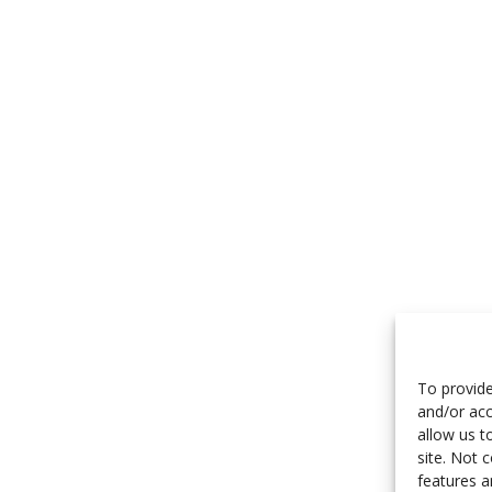
To provide
and/or acc
allow us t
site. Not 
features a