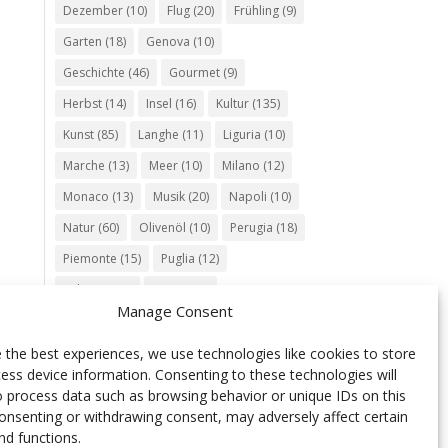
Dezember
(10)
Flug
(20)
Frühling
(9)
Garten
(18)
Genova
(10)
Geschichte
(46)
Gourmet
(9)
Herbst
(14)
Insel
(16)
Kultur
(135)
Kunst
(85)
Langhe
(11)
Liguria
(10)
Marche
(13)
Meer
(10)
Milano
(12)
Monaco
(13)
Musik
(20)
Napoli
(10)
Natur
(60)
Olivenöl
(10)
Perugia
(18)
Piemonte
(15)
Puglia
(12)
Religion
(22)
Roma
(47)
Manage Consent
Sardegna
(20)
September
(9)
Torino
(12)
Tradition
(26)
Veneto
(12)
 the best experiences, we use technologies like cookies to store
ess device information. Consenting to these technologies will
Verona
(11)
Wein
(31)
Wine
(30)
o process data such as browsing behavior or unique IDs on this
Winter
(11)
Zug
(11)
consenting or withdrawing consent, may adversely affect certain
nd functions.