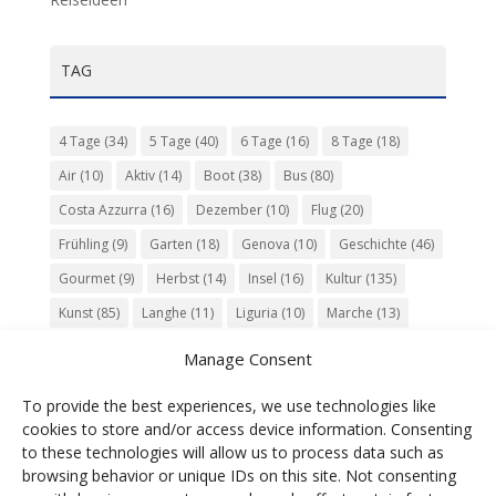
TAG
4 Tage
(34)
5 Tage
(40)
6 Tage
(16)
8 Tage
(18)
Air
(10)
Aktiv
(14)
Boot
(38)
Bus
(80)
Costa Azzurra
(16)
Dezember
(10)
Flug
(20)
Frühling
(9)
Garten
(18)
Genova
(10)
Geschichte
(46)
Gourmet
(9)
Herbst
(14)
Insel
(16)
Kultur
(135)
Kunst
(85)
Langhe
(11)
Liguria
(10)
Marche
(13)
Meer
(10)
Milano
(12)
Monaco
(13)
Musik
(20)
Manage Consent
Napoli
(10)
Natur
(60)
Olivenöl
(10)
Perugia
(18)
To provide the best experiences, we use technologies like
Piemonte
(15)
Puglia
(12)
Religion
(22)
Roma
(47)
cookies to store and/or access device information. Consenting
Sardegna
(20)
September
(9)
Torino
(12)
to these technologies will allow us to process data such as
browsing behavior or unique IDs on this site. Not consenting
Tradition
(26)
Veneto
(12)
Verona
(11)
Wein
(31)