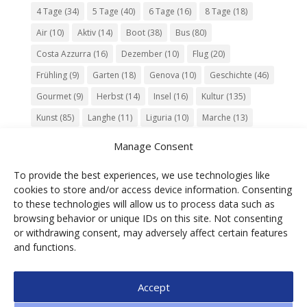
4 Tage
(34)
5 Tage
(40)
6 Tage
(16)
8 Tage
(18)
Air
(10)
Aktiv
(14)
Boot
(38)
Bus
(80)
Costa Azzurra
(16)
Dezember
(10)
Flug
(20)
Frühling
(9)
Garten
(18)
Genova
(10)
Geschichte
(46)
Gourmet
(9)
Herbst
(14)
Insel
(16)
Kultur
(135)
Kunst
(85)
Langhe
(11)
Liguria
(10)
Marche
(13)
Meer
(10)
Milano
(12)
Monaco
(13)
Musik
(20)
Manage Consent
Napoli
(10)
Natur
(60)
Olivenöl
(10)
Perugia
(18)
To provide the best experiences, we use technologies like
Piemonte
(15)
Puglia
(12)
Religion
(22)
Roma
(47)
cookies to store and/or access device information. Consenting
Sardegna
(20)
September
(9)
Torino
(12)
to these technologies will allow us to process data such as
browsing behavior or unique IDs on this site. Not consenting
Tradition
(26)
Veneto
(12)
Verona
(11)
Wein
(31)
or withdrawing consent, may adversely affect certain features
Wine
(30)
Winter
(11)
Zug
(11)
and functions.
Accept