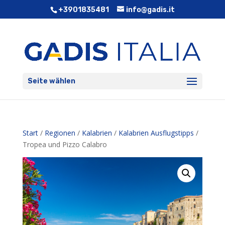
+3901835481
info@gadis.it
Seite wählen
Start
/
Regionen
/
Kalabrien
/
Kalabrien Ausflugstipps
/
Tropea und Pizzo Calabro