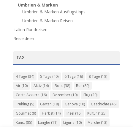
Umbrien & Marken
Umbrien & Marken Ausflugstipps
Umbrien & Marken Reisen
Italien Rundreisen
Reiseideen
TAG
4 Tage
(34)
5 Tage
(40)
6 Tage
(16)
8 Tage
(18)
Air
(10)
Aktiv
(14)
Boot
(38)
Bus
(80)
Costa Azzurra
(16)
Dezember
(10)
Flug
(20)
Frühling
(9)
Garten
(18)
Genova
(10)
Geschichte
(46)
Gourmet
(9)
Herbst
(14)
Insel
(16)
Kultur
(135)
Kunst
(85)
Langhe
(11)
Liguria
(10)
Marche
(13)
Meer
(10)
Milano
(12)
Monaco
(13)
Musik
(20)