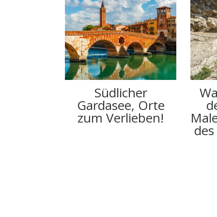
Südlicher
Wa
Gardasee, Orte
d
zum Verlieben!
Male
des