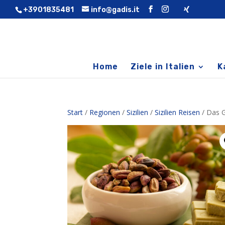
+3901835481
info@gadis.it
Home
Ziele in Italien
K
Start
/
Regionen
/
Sizilien
/
Sizilien Reisen
/ Das 