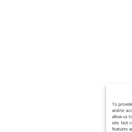
To provide
and/or acc
allow us t
site. Not 
features a