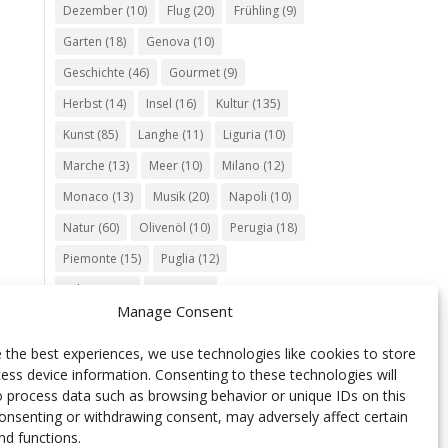
Dezember
(10)
Flug
(20)
Frühling
(9)
Garten
(18)
Genova
(10)
Geschichte
(46)
Gourmet
(9)
Herbst
(14)
Insel
(16)
Kultur
(135)
Kunst
(85)
Langhe
(11)
Liguria
(10)
Marche
(13)
Meer
(10)
Milano
(12)
Monaco
(13)
Musik
(20)
Napoli
(10)
Natur
(60)
Olivenöl
(10)
Perugia
(18)
Piemonte
(15)
Puglia
(12)
Religion
(22)
Roma
(47)
Manage Consent
Sardegna
(20)
September
(9)
Torino
(12)
Tradition
(26)
Veneto
(12)
 the best experiences, we use technologies like cookies to store
ess device information. Consenting to these technologies will
Verona
(11)
Wein
(31)
Wine
(30)
o process data such as browsing behavior or unique IDs on this
Winter
(11)
Zug
(11)
consenting or withdrawing consent, may adversely affect certain
nd functions.