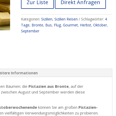
Zur Liste
Direkt Anfragen
Kategorien:
Sizilien
,
Sizilien Reisen
Schlagwörter:
4
Tage
,
Bronte
,
Bus
,
Flug
,
Gourmet
,
Herbst
,
Oktober
,
September
itere Informationen
den Bäumen: die
Pistazien aus Bronte
, auf der
e zwischen August und September werden diese
Oktoberwochenende
können Sie am großen
Pistazien-
hren vielfältigen Verwendungsmöglichkeiten zu probieren.