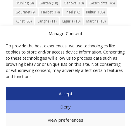
Frühling
(9)
Garten
(18)
Genova
(10)
Geschichte
(46)
Gourmet
(9)
Herbst
(14)
Insel
(16)
Kultur
(135)
Kunst
(85)
Langhe
(11)
Liguria
(10)
Marche
(13)
Meer
(10)
Milano
(12)
Monaco
(13)
Musik
(20)
Manage Consent
Napoli
(10)
Natur
(60)
Olivenöl
(10)
Perugia
(18)
To provide the best experiences, we use technologies like
Piemonte
(15)
Puglia
(12)
Religion
(22)
Roma
(47)
cookies to store and/or access device information. Consenting
Sardegna
(20)
September
(9)
Torino
(12)
to these technologies will allow us to process data such as
browsing behavior or unique IDs on this site. Not consenting
Tradition
(26)
Veneto
(12)
Verona
(11)
Wein
(31)
or withdrawing consent, may adversely affect certain features
Wine
(30)
Winter
(11)
Zug
(11)
and functions.
Accept
© 2025 Ga.di.s Tourist Service Srl – Loc. Bra,1 –
Deny
Borgomaro – ITALIA | P.IVA 01088490089 | CF
00608700092| SDI: SUBM70N | n. REA IM91851 | CAP.
View preferences
SOC € 10.900