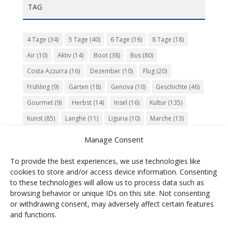
TAG
4 Tage
(34)
5 Tage
(40)
6 Tage
(16)
8 Tage
(18)
Air
(10)
Aktiv
(14)
Boot
(38)
Bus
(80)
Costa Azzurra
(16)
Dezember
(10)
Flug
(20)
Frühling
(9)
Garten
(18)
Genova
(10)
Geschichte
(46)
Gourmet
(9)
Herbst
(14)
Insel
(16)
Kultur
(135)
Kunst
(85)
Langhe
(11)
Liguria
(10)
Marche
(13)
Meer
(10)
Milano
(12)
Monaco
(13)
Musik
(20)
Manage Consent
Napoli
(10)
Natur
(60)
Olivenöl
(10)
Perugia
(18)
To provide the best experiences, we use technologies like
Piemonte
(15)
Puglia
(12)
Religion
(22)
Roma
(47)
cookies to store and/or access device information. Consenting
Sardegna
(20)
September
(9)
Torino
(12)
to these technologies will allow us to process data such as
browsing behavior or unique IDs on this site. Not consenting
Tradition
(26)
Veneto
(12)
Verona
(11)
Wein
(31)
or withdrawing consent, may adversely affect certain features
Wine
(30)
Winter
(11)
Zug
(11)
and functions.