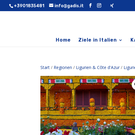
+3901835481
info@gadis.it
Home
Ziele in Italien
K
Start
/
Regionen
/
Ligurien & Côte d'Azur
/
Ligur