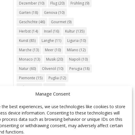
Dezember
(10)
Flug
(20)
Frühling
(9)
Garten
(18)
Genova
(10)
Geschichte
(46)
Gourmet
(9)
Herbst
(14)
Insel
(16)
Kultur
(135)
Kunst
(85)
Langhe
(11)
Liguria
(10)
Marche
(13)
Meer
(10)
Milano
(12)
Monaco
(13)
Musik
(20)
Napoli
(10)
Natur
(60)
Olivenöl
(10)
Perugia
(18)
Piemonte
(15)
Puglia
(12)
Religion
(22)
Roma
(47)
Manage Consent
Sardegna
(20)
September
(9)
Torino
(12)
Tradition
(26)
Veneto
(12)
 the best experiences, we use technologies like cookies to store
ess device information. Consenting to these technologies will
Verona
(11)
Wein
(31)
Wine
(30)
o process data such as browsing behavior or unique IDs on this
Winter
(11)
Zug
(11)
consenting or withdrawing consent, may adversely affect certain
nd functions.