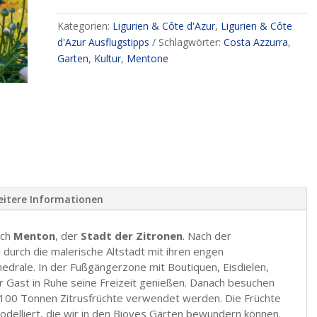
Kategorien:
Ligurien & Côte d'Azur
,
Ligurien & Côte
d'Azur Ausflugstipps
Schlagwörter:
Costa Azzurra
,
Garten
,
Kultur
,
Mentone
itere Informationen
ach
Menton
, der
Stadt der Zitronen
. Nach der
durch die malerische Altstadt mit ihren engen
edrale. In der Fußgängerzone mit Boutiquen, Eisdielen,
r Gast in Ruhe seine Freizeit genießen. Danach besuchen
r 100 Tonnen Zitrusfrüchte verwendet werden. Die Früchte
modelliert, die wir in den Bioves Gärten bewundern können.