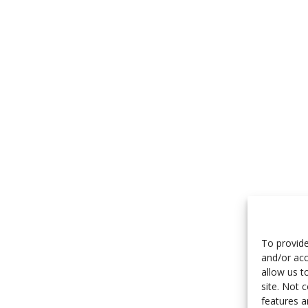
To provide
and/or acc
allow us t
site. Not 
features a