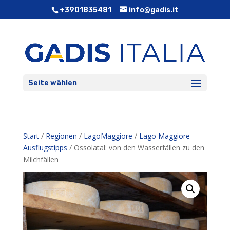
+3901835481
info@gadis.it
Seite wählen
Start
/
Regionen
/
LagoMaggiore
/
Lago Maggiore
Ausflugstipps
/ Ossolatal: von den Wasserfällen zu den
Milchfällen