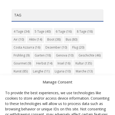
TAG
4 Tage
(34)
5 Tage
(40)
6 Tage
(16)
8 Tage
(18)
Air
(10)
Aktiv
(14)
Boot
(38)
Bus
(80)
Costa Azzurra
(16)
Dezember
(10)
Flug
(20)
Frühling
(9)
Garten
(18)
Genova
(10)
Geschichte
(46)
Gourmet
(9)
Herbst
(14)
Insel
(16)
Kultur
(135)
Kunst
(85)
Langhe
(11)
Liguria
(10)
Marche
(13)
Meer
(10)
Milano
(12)
Monaco
(13)
Musik
(20)
Manage Consent
Napoli
(10)
Natur
(60)
Olivenöl
(10)
Perugia
(18)
To provide the best experiences, we use technologies like
Piemonte
(15)
Puglia
(12)
Religion
(22)
Roma
(47)
cookies to store and/or access device information. Consenting
Sardegna
(20)
September
(9)
Torino
(12)
to these technologies will allow us to process data such as
browsing behavior or unique IDs on this site. Not consenting
Tradition
(26)
Veneto
(12)
Verona
(11)
Wein
(31)
or withdrawing consent, may adversely affect certain features