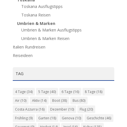
Toskana Ausflugstipps
Toskana Reisen
Umbrien & Marken
Umbrien & Marken Ausflugstipps
Umbrien & Marken Reisen
Italien Rundreisen
Reiseideen
TAG
4 Tage
(34)
5 Tage
(40)
6 Tage
(16)
8 Tage
(18)
Air
(10)
Aktiv
(14)
Boot
(38)
Bus
(80)
Costa Azzurra
(16)
Dezember
(10)
Flug
(20)
Frühling
(9)
Garten
(18)
Genova
(10)
Geschichte
(46)
Gourmet
(9)
Herbst
(14)
Insel
(16)
Kultur
(135)