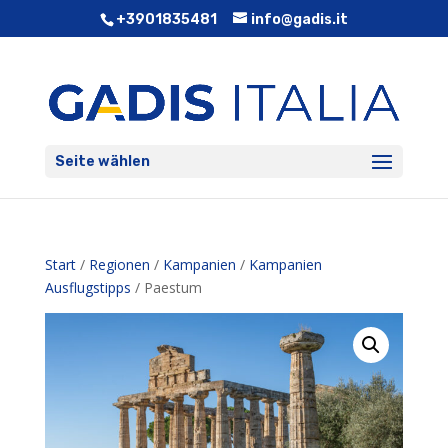
+3901835481
info@gadis.it
Seite wählen
Start
/
Regionen
/
Kampanien
/
Kampanien
Ausflugstipps
/ Paestum