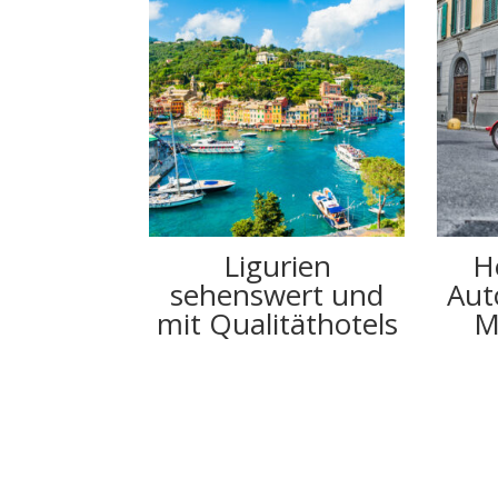
Ligurien
H
sehenswert und
Aut
mit Qualitäthotels
Mi