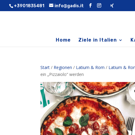
+3901835481
info@gadis.it
Home
Ziele in Italien
K
Start
/
Regionen
/
Latium & Rom
/
Latium & Rom
ein „Pizzaiolo“ werden