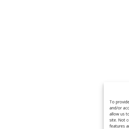
To provide
and/or acc
allow us t
site. Not 
features a