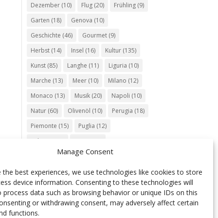
Dezember
(10)
Flug
(20)
Frühling
(9)
Garten
(18)
Genova
(10)
Geschichte
(46)
Gourmet
(9)
Herbst
(14)
Insel
(16)
Kultur
(135)
Kunst
(85)
Langhe
(11)
Liguria
(10)
Marche
(13)
Meer
(10)
Milano
(12)
Monaco
(13)
Musik
(20)
Napoli
(10)
Natur
(60)
Olivenöl
(10)
Perugia
(18)
Piemonte
(15)
Puglia
(12)
Religion
(22)
Roma
(47)
Manage Consent
Sardegna
(20)
September
(9)
Torino
(12)
Tradition
(26)
Veneto
(12)
 the best experiences, we use technologies like cookies to store
ess device information. Consenting to these technologies will
Verona
(11)
Wein
(31)
Wine
(30)
o process data such as browsing behavior or unique IDs on this
Winter
(11)
Zug
(11)
consenting or withdrawing consent, may adversely affect certain
nd functions.