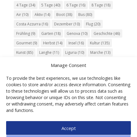
4 Tage
(34)
5 Tage
(40)
6 Tage
(16)
8 Tage
(18)
Air
(10)
Aktiv
(14)
Boot
(38)
Bus
(80)
Costa Azzurra
(16)
Dezember
(10)
Flug
(20)
Frühling
(9)
Garten
(18)
Genova
(10)
Geschichte
(46)
Gourmet
(9)
Herbst
(14)
Insel
(16)
Kultur
(135)
Kunst
(85)
Langhe
(11)
Liguria
(10)
Marche
(13)
Meer
(10)
Milano
(12)
Monaco
(13)
Musik
(20)
Manage Consent
Napoli
(10)
Natur
(60)
Olivenöl
(10)
Perugia
(18)
To provide the best experiences, we use technologies like
Piemonte
(15)
Puglia
(12)
Religion
(22)
Roma
(47)
cookies to store and/or access device information. Consenting
Sardegna
(20)
September
(9)
Torino
(12)
to these technologies will allow us to process data such as
browsing behavior or unique IDs on this site. Not consenting
Tradition
(26)
Veneto
(12)
Verona
(11)
Wein
(31)
or withdrawing consent, may adversely affect certain features
Wine
(30)
Winter
(11)
Zug
(11)
and functions.
Accept