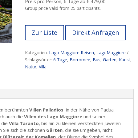
Preis pro Person, 6 Tage ab € 479,00
Group price valid from 25 participants.
Zur Liste
Direkt Anfragen
Kategorien:
Lago Maggiore Reisen
,
LagoMaggiore
Schlagwörter:
6 Tage
,
Borromee
,
Bus
,
Garten
,
Kunst
,
Natur
,
Villa
en berühmten
Villen Palladios
in der Nähe von Padua.
ich auch die
Villen des Lago Maggiore
und seiner
 die
Villa Taranto
, bis hin zu kleinen versteckten Juwelen
en Sie sich die schönen
Gärten
, die sie umgeben, nicht
er
Blütezeit der Kamelien
, der Blume die Symbol des