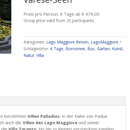
Preis pro Person, 6 Tage ab € 479,00
Group price valid from 25 participants.
Kategorien:
Lago Maggiore Reisen
,
LagoMaggiore
Schlagwörter:
6 Tage
,
Borromee
,
Bus
,
Garten
,
Kunst
,
Natur
,
Villa
en berühmten
Villen Palladios
in der Nähe von Padua.
ich auch die
Villen des Lago Maggiore
und seiner
 die
Villa Taranto
, bis hin zu kleinen versteckten Juwelen