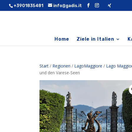
+3901835481
info@gadis.it
Home
Ziele in Italien
K
Start
/
Regionen
/
LagoMaggiore
/
Lago Maggio
und den Varese-Seen