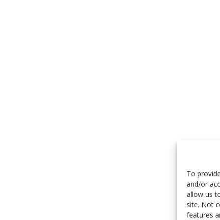
To provide
and/or acc
allow us t
site. Not 
features a