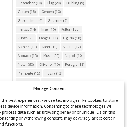
Dezember
(10)
Flug
(20)
Frühling
(9)
Garten
(18)
Genova
(10)
Geschichte
(46)
Gourmet
(9)
Herbst
(14)
Insel
(16)
Kultur
(135)
Kunst
(85)
Langhe
(11)
Liguria
(10)
Marche
(13)
Meer
(10)
Milano
(12)
Monaco
(13)
Musik
(20)
Napoli
(10)
Natur
(60)
Olivenöl
(10)
Perugia
(18)
Piemonte
(15)
Puglia
(12)
Religion
(22)
Roma
(47)
Manage Consent
Sardegna
(20)
September
(9)
Torino
(12)
Tradition
(26)
Veneto
(12)
 the best experiences, we use technologies like cookies to store
ess device information. Consenting to these technologies will
Verona
(11)
Wein
(31)
Wine
(30)
o process data such as browsing behavior or unique IDs on this
Winter
(11)
Zug
(11)
consenting or withdrawing consent, may adversely affect certain
nd functions.