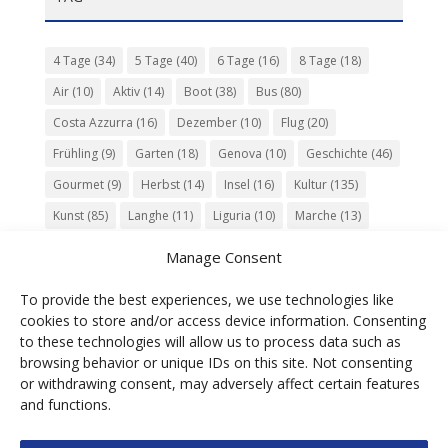
4 Tage
(34)
5 Tage
(40)
6 Tage
(16)
8 Tage
(18)
Air
(10)
Aktiv
(14)
Boot
(38)
Bus
(80)
Costa Azzurra
(16)
Dezember
(10)
Flug
(20)
Frühling
(9)
Garten
(18)
Genova
(10)
Geschichte
(46)
Gourmet
(9)
Herbst
(14)
Insel
(16)
Kultur
(135)
Kunst
(85)
Langhe
(11)
Liguria
(10)
Marche
(13)
Meer
(10)
Milano
(12)
Monaco
(13)
Musik
(20)
Manage Consent
Napoli
(10)
Natur
(60)
Olivenöl
(10)
Perugia
(18)
To provide the best experiences, we use technologies like
Piemonte
(15)
Puglia
(12)
Religion
(22)
Roma
(47)
cookies to store and/or access device information. Consenting
Sardegna
(20)
September
(9)
Torino
(12)
to these technologies will allow us to process data such as
browsing behavior or unique IDs on this site. Not consenting
Tradition
(26)
Veneto
(12)
Verona
(11)
Wein
(31)
or withdrawing consent, may adversely affect certain features
Wine
(30)
Winter
(11)
Zug
(11)
and functions.