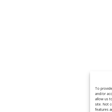
To provide
and/or acc
allow us t
site. Not 
features a