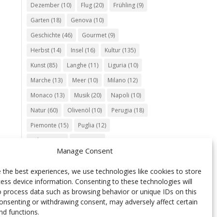
Dezember
(10)
Flug
(20)
Frühling
(9)
Garten
(18)
Genova
(10)
Geschichte
(46)
Gourmet
(9)
Herbst
(14)
Insel
(16)
Kultur
(135)
Kunst
(85)
Langhe
(11)
Liguria
(10)
Marche
(13)
Meer
(10)
Milano
(12)
Monaco
(13)
Musik
(20)
Napoli
(10)
Natur
(60)
Olivenöl
(10)
Perugia
(18)
Piemonte
(15)
Puglia
(12)
Religion
(22)
Roma
(47)
Manage Consent
Sardegna
(20)
September
(9)
Torino
(12)
Tradition
(26)
Veneto
(12)
 the best experiences, we use technologies like cookies to store
ess device information. Consenting to these technologies will
Verona
(11)
Wein
(31)
Wine
(30)
o process data such as browsing behavior or unique IDs on this
Winter
(11)
Zug
(11)
consenting or withdrawing consent, may adversely affect certain
nd functions.