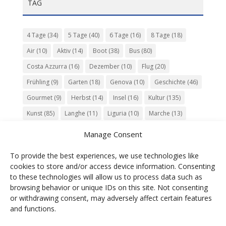
TAG
4 Tage
(34)
5 Tage
(40)
6 Tage
(16)
8 Tage
(18)
Air
(10)
Aktiv
(14)
Boot
(38)
Bus
(80)
Costa Azzurra
(16)
Dezember
(10)
Flug
(20)
Frühling
(9)
Garten
(18)
Genova
(10)
Geschichte
(46)
Gourmet
(9)
Herbst
(14)
Insel
(16)
Kultur
(135)
Kunst
(85)
Langhe
(11)
Liguria
(10)
Marche
(13)
Meer
(10)
Milano
(12)
Monaco
(13)
Musik
(20)
Manage Consent
Napoli
(10)
Natur
(60)
Olivenöl
(10)
Perugia
(18)
To provide the best experiences, we use technologies like
Piemonte
(15)
Puglia
(12)
Religion
(22)
Roma
(47)
cookies to store and/or access device information. Consenting
Sardegna
(20)
September
(9)
Torino
(12)
to these technologies will allow us to process data such as
browsing behavior or unique IDs on this site. Not consenting
Tradition
(26)
Veneto
(12)
Verona
(11)
Wein
(31)
or withdrawing consent, may adversely affect certain features
Wine
(30)
Winter
(11)
Zug
(11)
and functions.