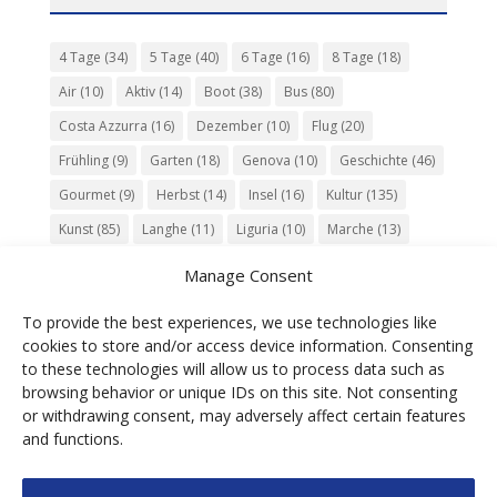
4 Tage
(34)
5 Tage
(40)
6 Tage
(16)
8 Tage
(18)
Air
(10)
Aktiv
(14)
Boot
(38)
Bus
(80)
Costa Azzurra
(16)
Dezember
(10)
Flug
(20)
Frühling
(9)
Garten
(18)
Genova
(10)
Geschichte
(46)
Gourmet
(9)
Herbst
(14)
Insel
(16)
Kultur
(135)
Kunst
(85)
Langhe
(11)
Liguria
(10)
Marche
(13)
Meer
(10)
Milano
(12)
Monaco
(13)
Musik
(20)
Manage Consent
Napoli
(10)
Natur
(60)
Olivenöl
(10)
Perugia
(18)
To provide the best experiences, we use technologies like
Piemonte
(15)
Puglia
(12)
Religion
(22)
Roma
(47)
cookies to store and/or access device information. Consenting
Sardegna
(20)
September
(9)
Torino
(12)
to these technologies will allow us to process data such as
browsing behavior or unique IDs on this site. Not consenting
Tradition
(26)
Veneto
(12)
Verona
(11)
Wein
(31)
or withdrawing consent, may adversely affect certain features
Wine
(30)
Winter
(11)
Zug
(11)
and functions.