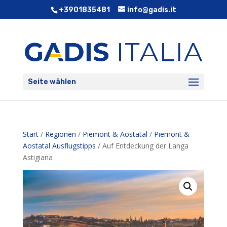
+3901835481
info@gadis.it
Seite wählen
Start
/
Regionen
/
Piemont & Aostatal
/
Piemont &
Aostatal Ausflugstipps
/ Auf Entdeckung der Langa
Astigiana