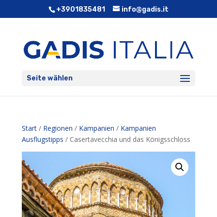
+3901835481
info@gadis.it
Seite wählen
Start
/
Regionen
/
Kampanien
/
Kampanien
Ausflugstipps
/ Casertavecchia und das Königsschloss