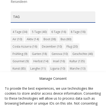
Reiseideen
TAG
4 Tage
(34)
5 Tage
(40)
6 Tage
(16)
8 Tage
(18)
Air
(10)
Aktiv
(14)
Boot
(38)
Bus
(80)
Costa Azzurra
(16)
Dezember
(10)
Flug
(20)
Frühling
(9)
Garten
(18)
Genova
(10)
Geschichte
(46)
Gourmet
(9)
Herbst
(14)
Insel
(16)
Kultur
(135)
Kunst
(85)
Langhe
(11)
Liguria
(10)
Marche
(13)
Meer
(10)
Milano
(12)
Monaco
(13)
Musik
(20)
Manage Consent
Napoli
(10)
Natur
(60)
Olivenöl
(10)
Perugia
(18)
To provide the best experiences, we use technologies like
Piemonte
(15)
Puglia
(12)
Religion
(22)
Roma
(47)
cookies to store and/or access device information. Consenting
Sardegna
(20)
September
(9)
Torino
(12)
to these technologies will allow us to process data such as
browsing behavior or unique IDs on this site. Not consenting
Tradition
(26)
Veneto
(12)
Verona
(11)
Wein
(31)