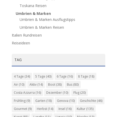
Toskana Reisen
Umbrien & Marken
Umbrien & Marken Ausflugstipps
Umbrien & Marken Reisen
Italien Rundreisen
Reiseideen
TAG
4 Tage
(34)
5 Tage
(40)
6 Tage
(16)
8 Tage
(18)
Air
(10)
Aktiv
(14)
Boot
(38)
Bus
(80)
Costa Azzurra
(16)
Dezember
(10)
Flug
(20)
Frühling
(9)
Garten
(18)
Genova
(10)
Geschichte
(46)
Gourmet
(9)
Herbst
(14)
Insel
(16)
Kultur
(135)
Kunst
(85)
Langhe
(11)
Liguria
(10)
Marche
(13)