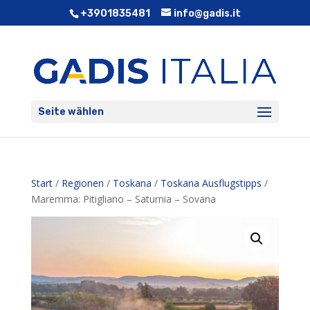
+3901835481
info@gadis.it
Seite wählen
Start
/
Regionen
/
Toskana
/
Toskana Ausflugstipps
/
Maremma: Pitigliano – Saturnia – Sovana