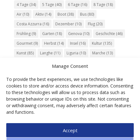
4 Tage
(34)
5 Tage
(40)
6 Tage
(16)
8 Tage
(18)
Air
(10)
Aktiv
(14)
Boot
(38)
Bus
(80)
Costa Azzurra
(16)
Dezember
(10)
Flug
(20)
Frühling
(9)
Garten
(18)
Genova
(10)
Geschichte
(46)
Gourmet
(9)
Herbst
(14)
Insel
(16)
Kultur
(135)
Kunst
(85)
Langhe
(11)
Liguria
(10)
Marche
(13)
Meer
(10)
Milano
(12)
Monaco
(13)
Musik
(20)
Manage Consent
Napoli
(10)
Natur
(60)
Olivenöl
(10)
Perugia
(18)
To provide the best experiences, we use technologies like
Piemonte
(15)
Puglia
(12)
Religion
(22)
Roma
(47)
cookies to store and/or access device information. Consenting
Sardegna
(20)
September
(9)
Torino
(12)
to these technologies will allow us to process data such as
browsing behavior or unique IDs on this site. Not consenting
Tradition
(26)
Veneto
(12)
Verona
(11)
Wein
(31)
or withdrawing consent, may adversely affect certain features
Wine
(30)
Winter
(11)
Zug
(11)
and functions.
Accept