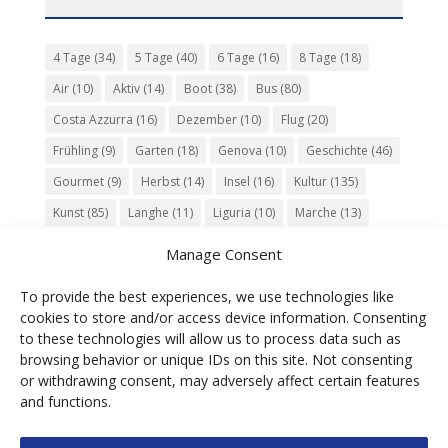
4 Tage
(34)
5 Tage
(40)
6 Tage
(16)
8 Tage
(18)
Air
(10)
Aktiv
(14)
Boot
(38)
Bus
(80)
Costa Azzurra
(16)
Dezember
(10)
Flug
(20)
Frühling
(9)
Garten
(18)
Genova
(10)
Geschichte
(46)
Gourmet
(9)
Herbst
(14)
Insel
(16)
Kultur
(135)
Kunst
(85)
Langhe
(11)
Liguria
(10)
Marche
(13)
Meer
(10)
Milano
(12)
Monaco
(13)
Musik
(20)
Manage Consent
Napoli
(10)
Natur
(60)
Olivenöl
(10)
Perugia
(18)
To provide the best experiences, we use technologies like
Piemonte
(15)
Puglia
(12)
Religion
(22)
Roma
(47)
cookies to store and/or access device information. Consenting
Sardegna
(20)
September
(9)
Torino
(12)
to these technologies will allow us to process data such as
browsing behavior or unique IDs on this site. Not consenting
Tradition
(26)
Veneto
(12)
Verona
(11)
Wein
(31)
or withdrawing consent, may adversely affect certain features
Wine
(30)
Winter
(11)
Zug
(11)
and functions.