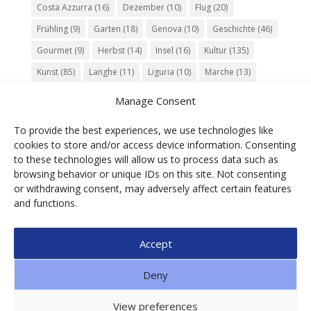
Costa Azzurra
(16)
Dezember
(10)
Flug
(20)
Frühling
(9)
Garten
(18)
Genova
(10)
Geschichte
(46)
Gourmet
(9)
Herbst
(14)
Insel
(16)
Kultur
(135)
Kunst
(85)
Langhe
(11)
Liguria
(10)
Marche
(13)
Meer
(10)
Milano
(12)
Monaco
(13)
Musik
(20)
Manage Consent
Napoli
(10)
Natur
(60)
Olivenöl
(10)
Perugia
(18)
To provide the best experiences, we use technologies like
Piemonte
(15)
Puglia
(12)
Religion
(22)
Roma
(47)
cookies to store and/or access device information. Consenting
Sardegna
(20)
September
(9)
Torino
(12)
to these technologies will allow us to process data such as
browsing behavior or unique IDs on this site. Not consenting
Tradition
(26)
Veneto
(12)
Verona
(11)
Wein
(31)
or withdrawing consent, may adversely affect certain features
Wine
(30)
Winter
(11)
Zug
(11)
and functions.
Accept
© 2025 Ga.di.s Tourist Service Srl – Loc. Bra,1 –
Deny
Borgomaro – ITALIA | P.IVA 01088490089 | CF
00608700092| SDI: SUBM70N | n. REA IM91851 | CAP.
View preferences