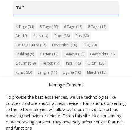
TAG
4 Tage
(34)
5 Tage
(40)
6 Tage
(16)
8 Tage
(18)
Air
(10)
Aktiv
(14)
Boot
(38)
Bus
(80)
Costa Azzurra
(16)
Dezember
(10)
Flug
(20)
Frühling
(9)
Garten
(18)
Genova
(10)
Geschichte
(46)
Gourmet
(9)
Herbst
(14)
Insel
(16)
Kultur
(135)
Kunst
(85)
Langhe
(11)
Liguria
(10)
Marche
(13)
Meer
(10)
Milano
(12)
Monaco
(13)
Musik
(20)
Manage Consent
Napoli
(10)
Natur
(60)
Olivenöl
(10)
Perugia
(18)
To provide the best experiences, we use technologies like
Piemonte
(15)
Puglia
(12)
Religion
(22)
Roma
(47)
cookies to store and/or access device information. Consenting
Sardegna
(20)
September
(9)
Torino
(12)
to these technologies will allow us to process data such as
browsing behavior or unique IDs on this site. Not consenting
Tradition
(26)
Veneto
(12)
Verona
(11)
Wein
(31)
or withdrawing consent, may adversely affect certain features
Wine
(30)
Winter
(11)
Zug
(11)
and functions.