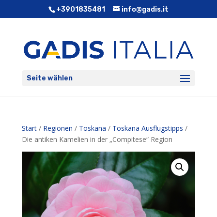
+3901835481
info@gadis.it
Seite wählen
Start
/
Regionen
/
Toskana
/
Toskana Ausflugstipps
/
Die antiken Kamelien in der „Compitese“ Region