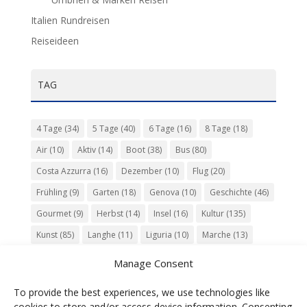
Italien Rundreisen
Reiseideen
TAG
4 Tage
(34)
5 Tage
(40)
6 Tage
(16)
8 Tage
(18)
Air
(10)
Aktiv
(14)
Boot
(38)
Bus
(80)
Costa Azzurra
(16)
Dezember
(10)
Flug
(20)
Frühling
(9)
Garten
(18)
Genova
(10)
Geschichte
(46)
Gourmet
(9)
Herbst
(14)
Insel
(16)
Kultur
(135)
Kunst
(85)
Langhe
(11)
Liguria
(10)
Marche
(13)
Meer
(10)
Milano
(12)
Monaco
(13)
Musik
(20)
Manage Consent
Napoli
(10)
Natur
(60)
Olivenöl
(10)
Perugia
(18)
To provide the best experiences, we use technologies like
Piemonte
(15)
Puglia
(12)
Religion
(22)
Roma
(47)
cookies to store and/or access device information. Consenting